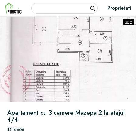
Skip to main content
Fulltext search
Proprietati
Practic Imobiliare
2
1
2
Apartament de vanzare Mazepa 2
Apartament
cu 3 camere
Mazepa 2
la etajul
4/4
ID:16868