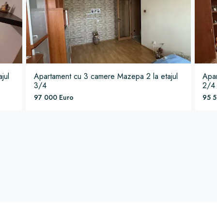
ajul
Apartament
cu 3 camere
Mazepa 2
la etajul
Apa
3/4
2/4
97 000 Euro
95 5