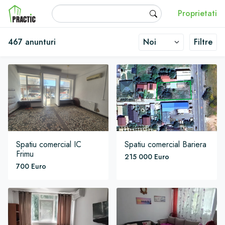
Skip to main content
Fulltext search
Proprietati
Practic Imobiliare
Sorteaza dupa
467 anunturi
Filtre
Spatiu comercial
IC
Spatiu comercial
Bariera
Frimu
215 000 Euro
700 Euro