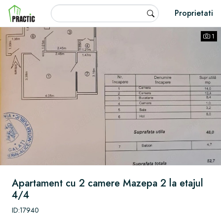
Skip to main content
Fulltext search
Proprietati
Practic Imobiliare
1
Apartament de vanzare Mazepa 2
Apartament
cu 2 camere
Mazepa 2
la etajul
4/4
ID:17940