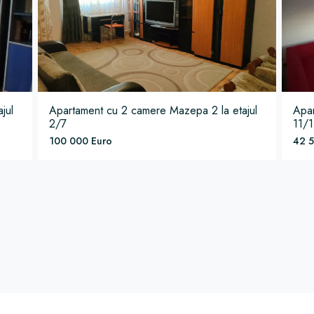
ajul
Apartament
cu 2 camere
Mazepa 2
la etajul
Apa
2/7
11/1
100 000 Euro
42 5